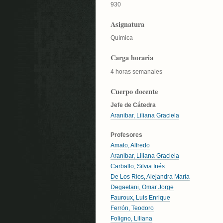
930
Asignatura
Química
Carga horaria
4 horas semanales
Cuerpo docente
Jefe de Cátedra
Aranibar, Liliana Graciela
Profesores
Amato, Alfredo
Aranibar, Liliana Graciela
Carballo, Silvia Inés
De Los Ríos, Alejandra María
Degaetani, Omar Jorge
Fauroux, Luis Enrique
Ferrón, Teodoro
Foligno, Liliana