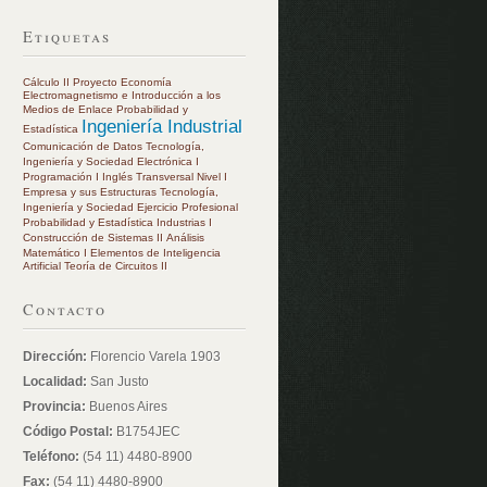
Etiquetas
Cálculo II
Proyecto
Economía
Electromagnetismo e Introducción a los
Medios de Enlace
Probabilidad y
Ingeniería Industrial
Estadística
Comunicación de Datos
Tecnología,
Ingeniería y Sociedad
Electrónica I
Programación I
Inglés Transversal Nivel I
Empresa y sus Estructuras
Tecnología,
Ingeniería y Sociedad
Ejercicio Profesional
Probabilidad y Estadística
Industrias I
Construcción de Sistemas II
Análisis
Matemático I
Elementos de Inteligencia
Artificial
Teoría de Circuitos II
Contacto
Dirección:
Florencio Varela 1903
Localidad:
San Justo
Provincia:
Buenos Aires
Código Postal:
B1754JEC
Teléfono:
(54 11) 4480-8900
Fax:
(54 11) 4480-8900