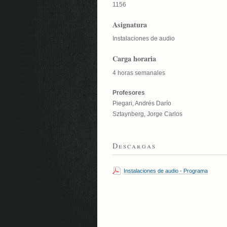
1156
Asignatura
Instalaciones de audio
Carga horaria
4 horas semanales
Profesores
Piegari, Andrés Darío
Sztaynberg, Jorge Carlos
Descargas
Instalaciones de audio - Programa