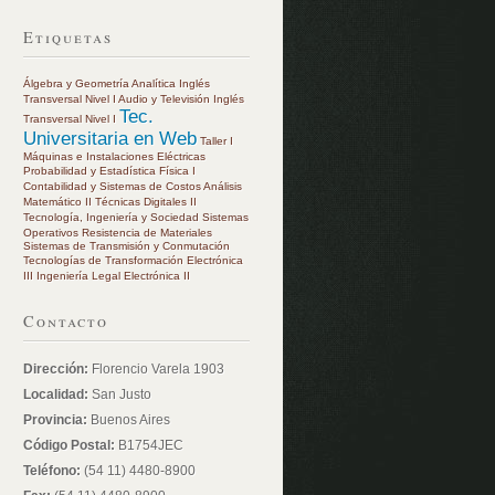
Etiquetas
Álgebra y Geometría Analítica
Inglés
Transversal Nivel I
Audio y Televisión
Inglés
Tec.
Transversal Nivel I
Universitaria en Web
Taller I
Máquinas e Instalaciones Eléctricas
Probabilidad y Estadística
Física I
Contabilidad y Sistemas de Costos
Análisis
Matemático II
Técnicas Digitales II
Tecnología, Ingeniería y Sociedad
Sistemas
Operativos
Resistencia de Materiales
Sistemas de Transmisión y Conmutación
Tecnologías de Transformación
Electrónica
III
Ingeniería Legal
Electrónica II
Contacto
Dirección:
Florencio Varela 1903
Localidad:
San Justo
Provincia:
Buenos Aires
Código Postal:
B1754JEC
Teléfono:
(54 11) 4480-8900