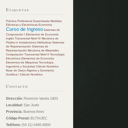
Etiquetas
Práctica Profesional Supervisada
Medidas
Eléctricas y Electrónicas
Economía
Curso de Ingreso
Sistemas de
Computación I
Elementos de Economía
Inglés Transversal Nivel IV
Mecánica de
Fluidos e Instalaciones Hidráulicas
Sistemas
de Representación
Sistemas de
Representación
Mecánica de Materiales
Computación Transversal Nivel II
Tecnología
Electrónica
Elementos de Economía
Elementos de Máquinas
Tecnología,
Ingeniería y Sociedad
Cálculo Numérico
Base de Datos
Álgebra y Geometría
Analítica I
Cálculo Numérico
Contacto
Dirección:
Florencio Varela 1903
Localidad:
San Justo
Provincia:
Buenos Aires
Código Postal:
B1754JEC
Teléfono:
(54 11) 4480-8900