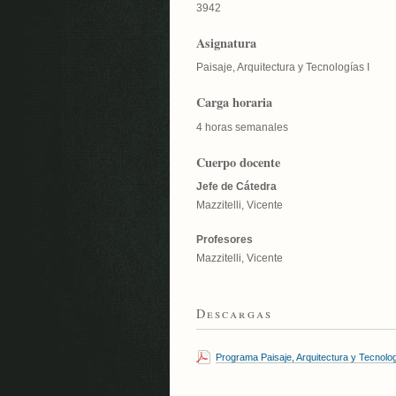
3942
Asignatura
Paisaje, Arquitectura y Tecnologías I
Carga horaria
4 horas semanales
Cuerpo docente
Jefe de Cátedra
Mazzitelli, Vicente
Profesores
Mazzitelli, Vicente
Descargas
Programa Paisaje, Arquitectura y Tecnolog