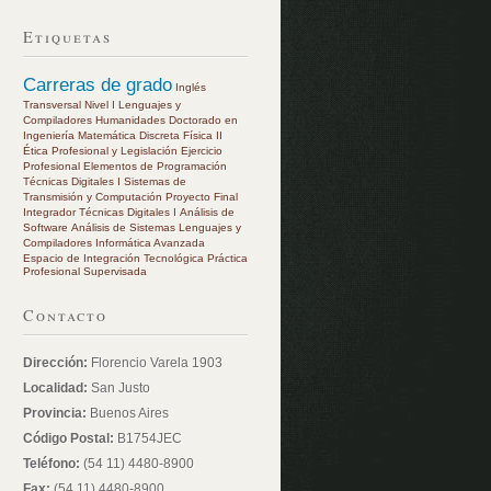
Etiquetas
Carreras de grado
Inglés
Transversal Nivel I
Lenguajes y
Compiladores
Humanidades
Doctorado en
Ingeniería
Matemática Discreta
Física II
Ética Profesional y Legislación
Ejercicio
Profesional
Elementos de Programación
Técnicas Digitales I
Sistemas de
Transmisión y Computación
Proyecto Final
Integrador
Técnicas Digitales I
Análisis de
Software
Análisis de Sistemas
Lenguajes y
Compiladores
Informática Avanzada
Espacio de Integración Tecnológica
Práctica
Profesional Supervisada
Contacto
Dirección:
Florencio Varela 1903
Localidad:
San Justo
Provincia:
Buenos Aires
Código Postal:
B1754JEC
Teléfono:
(54 11) 4480-8900
Fax:
(54 11) 4480-8900