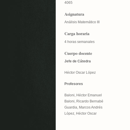
4065
Asignatura
Análisis Matemático III
Carga horaria
4 horas semanales
Cuerpo docente
Jefe de Cátedra
Héctor Oscar López
Profesores
Baloni, Héctor Emanuel
Baloni, Ricardo Bernabé
Guardia, Marcos Andrés
López, Héctor Oscar