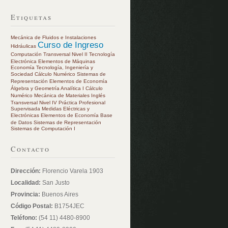
Etiquetas
Mecánica de Fluidos e Instalaciones
Curso de Ingreso
Hidráulicas
Computación Transversal Nivel II
Tecnología
Electrónica
Elementos de Máquinas
Economía
Tecnología, Ingeniería y
Sociedad
Cálculo Numérico
Sistemas de
Representación
Elementos de Economía
Álgebra y Geometría Analítica I
Cálculo
Numérico
Mecánica de Materiales
Inglés
Transversal Nivel IV
Práctica Profesional
Supervisada
Medidas Eléctricas y
Electrónicas
Elementos de Economía
Base
de Datos
Sistemas de Representación
Sistemas de Computación I
Contacto
Dirección:
Florencio Varela 1903
Localidad:
San Justo
Provincia:
Buenos Aires
Código Postal:
B1754JEC
Teléfono:
(54 11) 4480-8900