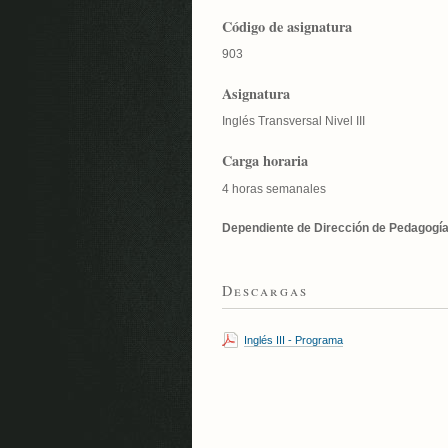
Código de asignatura
903
Asignatura
Inglés Transversal Nivel III
Carga horaria
4 horas semanales
Dependiente de Dirección de Pedagogí
Descargas
Inglés III - Programa