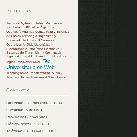
Etiquetas
Técnicas Digitales II
Taller I
Máquinas e
Instalaciones Eléctricas
Álgebra y
Geometría Analítica
Contabilidad y Sistemas
de Costos
Tecnología, Ingeniería y
Sociedad
Electrónica III
Sistemas
Operativos
Análisis Matemático II
Probabilidad y Estadística
Electrónica II
Sistemas de Transmisión y Conmutación
Ingeniería Legal
Resistencia de Materiales
Tec.
Inglés Transversal Nivel I
Universitaria en Web
Tecnologías de Transformación
Audio y
Televisión
Inglés Transversal Nivel I
Física I
Contacto
Dirección:
Florencio Varela 1903
Localidad:
San Justo
Provincia:
Buenos Aires
Código Postal:
B1754JEC
Teléfono:
(54 11) 4480-8900