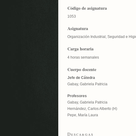
Código de asignatura
1053
Asignatura
Organización Industrial, Seguridad e Hig
Carga horaria
4 horas semanales
Cuerpo docente
Jefe de Cátedra
Gabay, Gabriela Patricia
Profesores
Gabay, Gabriela Patricia
Hernández, Carlos Alberto (H)
Pepe, María Laura
Descargas