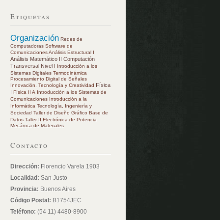
Etiquetas
Organización
Redes de
Computadoras
Software de
Comunicaciones
Análisis Estructural I
Análisis Matemático II
Computación
Transversal Nivel I
Introducción a los
Sistemas Digitales
Termodinámica
Procesamiento Digital de Señales
Física
Innovación, Tecnología y Creatividad
I
Física II A
Introducción a los Sistemas de
Comunicaciones
Introducción a la
Informática
Tecnología, Ingeniería y
Sociedad
Taller de Diseño Gráfico
Base de
Datos
Taller II
Electrónica de Potencia
Mecánica de Materiales
Contacto
Dirección:
Florencio Varela 1903
Localidad:
San Justo
Provincia:
Buenos Aires
Código Postal:
B1754JEC
Teléfono:
(54 11) 4480-8900