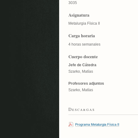
3035
Asignatura
Metalurgia Física II
Carga horaria
4 horas semanales
Cuerpo docente
Jefe de Cátedra
Szarko, Matías
Profesores adjuntos
Szarko, Matías
Descargas
Programa Metalurgia Física II