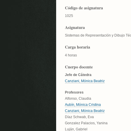
Código de asignatura
1025
Asignatura
Sistemas de Representación y Dibujo Té
Carga horaria
4 horas
Cuerpo docente
Jefe de Cátedra
Canziani, Mónica Beatriz
Profesores
Alfonso, Claudia
Aubín, Mónica Cristina
Canziani, Mónica Beatriz
Díaz Schwab, Eva
Gonzalez Palacios, Yanina
Luján, Gabriel