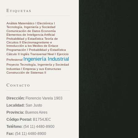
Etiquetas
Análisis Matemático I
Electrónica I
Tecnología, Ingeniería y Sociedad
Comunicación de Datos
Economía
Elementos de Inteligencia Artificial
Probabilidad y Estadística
Teoría de
Circuitos II
Electromagnetismo e
Introducción a los Medios de Enlace
Programación I
Probabilidad y Estadística
Cálculo II
Inglés Transversal Nivel I
Ejercicio
Ingeniería Industrial
Profesional
Proyecto
Tecnología, Ingeniería y Sociedad
Industrias I
Empresa y sus Estructuras
Construcción de Sistemas II
Contacto
Dirección:
Florencio Varela 1903
Localidad:
San Justo
Provincia:
Buenos Aires
Código Postal:
B1754JEC
Teléfono:
(54 11) 4480-8900
Fax:
(54 11) 4480-8900