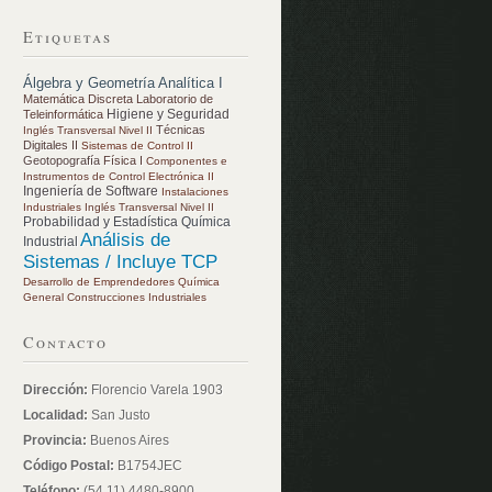
Etiquetas
Álgebra y Geometría Analítica I
Matemática Discreta
Laboratorio de
Higiene y Seguridad
Teleinformática
Técnicas
Inglés Transversal Nivel II
Digitales II
Sistemas de Control II
Geotopografía
Física I
Componentes e
Instrumentos de Control
Electrónica II
Ingeniería de Software
Instalaciones
Industriales
Inglés Transversal Nivel II
Probabilidad y Estadística
Química
Análisis de
Industrial
Sistemas / Incluye TCP
Desarrollo de Emprendedores
Química
General
Construcciones Industriales
Contacto
Dirección:
Florencio Varela 1903
Localidad:
San Justo
Provincia:
Buenos Aires
Código Postal:
B1754JEC
Teléfono:
(54 11) 4480-8900