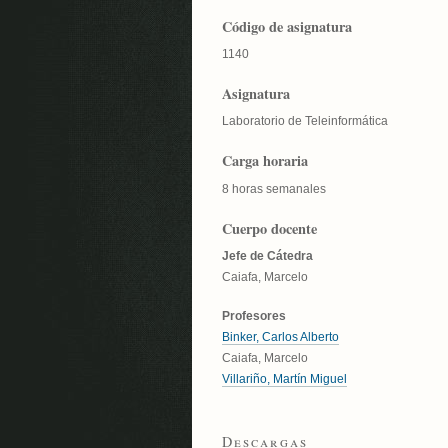
Código de asignatura
1140
Asignatura
Laboratorio de Teleinformática
Carga horaria
8 horas semanales
Cuerpo docente
Jefe de Cátedra
Caiafa, Marcelo
Profesores
Binker, Carlos Alberto
Caiafa, Marcelo
Villariño, Martín Miguel
Descargas