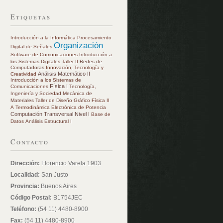
Etiquetas
Introducción a la Informática
Procesamiento
Organización
Digital de Señales
Software de Comunicaciones
Introducción a
los Sistemas Digitales
Taller II
Redes de
Computadoras
Innovación, Tecnología y
Análisis Matemático II
Creatividad
Introducción a los Sistemas de
Física I
Comunicaciones
Tecnología,
Ingeniería y Sociedad
Mecánica de
Materiales
Taller de Diseño Gráfico
Física II
A
Termodinámica
Electrónica de Potencia
Computación Transversal Nivel I
Base de
Datos
Análisis Estructural I
Contacto
Dirección:
Florencio Varela 1903
Localidad:
San Justo
Provincia:
Buenos Aires
Código Postal:
B1754JEC
Teléfono:
(54 11) 4480-8900
Fax:
(54 11) 4480-8900