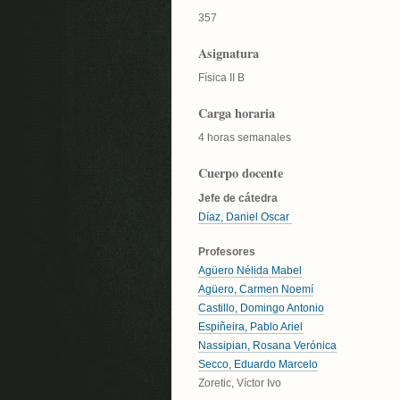
357
Asignatura
Física II B
Carga horaria
4 horas semanales
Cuerpo docente
Jefe de cátedra
Díaz, Daniel Oscar
Profesores
Agüero Nélida Mabel
Agüero, Carmen Noemí
Castillo, Domingo Antonio
Espiñeira, Pablo Ariel
Nassipian, Rosana Verónica
Secco, Eduardo Marcelo
Zoretic, Víctor Ivo