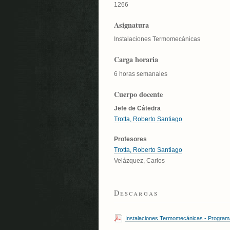
1266
Asignatura
Instalaciones Termomecánicas
Carga horaria
6 horas semanales
Cuerpo docente
Jefe de Cátedra
Trotta, Roberto Santiago
Profesores
Trotta, Roberto Santiago
Velázquez, Carlos
Descargas
Instalaciones Termomecánicas - Program