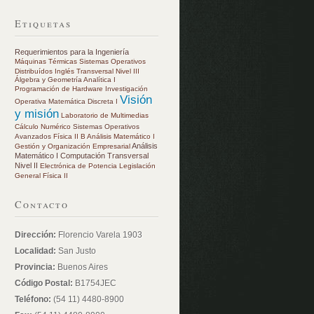
Etiquetas
Requerimientos para la Ingeniería
Máquinas Térmicas
Sistemas Operativos
Distribuídos
Inglés Transversal Nivel III
Álgebra y Geometría Analítica I
Programación de Hardware
Investigación
Visión
Operativa
Matemática Discreta I
y misión
Laboratorio de Multimedias
Cálculo Numérico
Sistemas Operativos
Avanzados
Física II B
Análisis Matemático I
Análisis
Gestión y Organización Empresarial
Matemático I
Computación Transversal
Nivel II
Electrónica de Potencia
Legislación
General
Física II
Contacto
Dirección:
Florencio Varela 1903
Localidad:
San Justo
Provincia:
Buenos Aires
Código Postal:
B1754JEC
Teléfono:
(54 11) 4480-8900