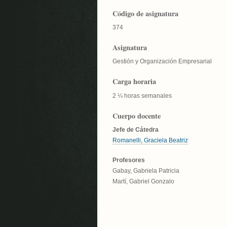
Código de asignatura
374
Asignatura
Gestión y Organización Empresarial
Carga horaria
2 ¼ horas semanales
Cuerpo docente
Jefe de Cátedra
Romanelli, Graciela Beatriz
Profesores
Gabay, Gabriela Patricia
Martí, Gabriel Gonzalo