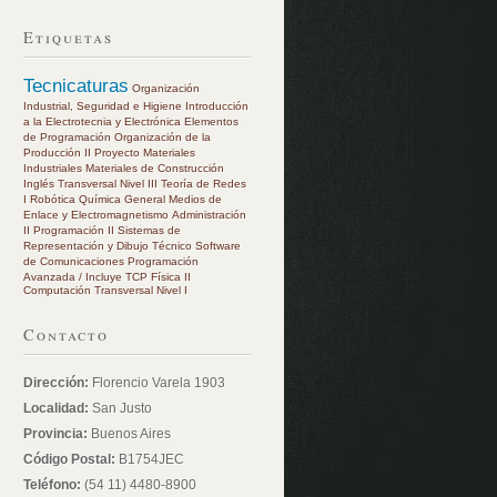
Etiquetas
Tecnicaturas
Organización
Industrial, Seguridad e Higiene
Introducción
a la Electrotecnia y Electrónica
Elementos
de Programación
Organización de la
Producción II
Proyecto
Materiales
Industriales
Materiales de Construcción
Inglés Transversal Nivel III
Teoría de Redes
I
Robótica
Química General
Medios de
Enlace y Electromagnetismo
Administración
II
Programación II
Sistemas de
Representación y Dibujo Técnico
Software
de Comunicaciones
Programación
Avanzada / Incluye TCP
Física II
Computación Transversal Nivel I
Contacto
Dirección:
Florencio Varela 1903
Localidad:
San Justo
Provincia:
Buenos Aires
Código Postal:
B1754JEC
Teléfono:
(54 11) 4480-8900