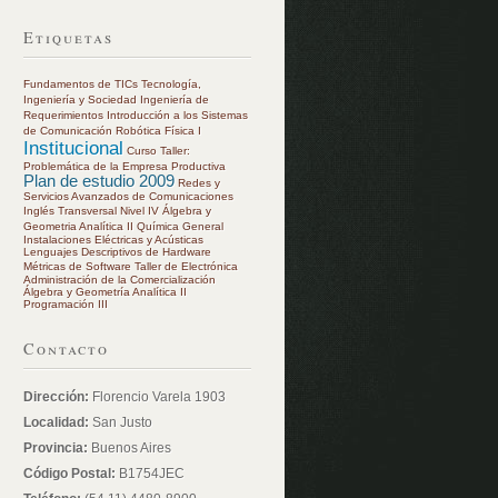
Etiquetas
Fundamentos de TICs
Tecnología,
Ingeniería y Sociedad
Ingeniería de
Requerimientos
Introducción a los Sistemas
de Comunicación
Robótica
Física I
Institucional
Curso Taller:
Problemática de la Empresa Productiva
Plan de estudio 2009
Redes y
Servicios Avanzados de Comunicaciones
Inglés Transversal Nivel IV
Álgebra y
Geometria Analítica II
Química General
Instalaciones Eléctricas y Acústicas
Lenguajes Descriptivos de Hardware
Métricas de Software
Taller de Electrónica
Administración de la Comercialización
Álgebra y Geometría Analítica II
Programación III
Contacto
Dirección:
Florencio Varela 1903
Localidad:
San Justo
Provincia:
Buenos Aires
Código Postal:
B1754JEC