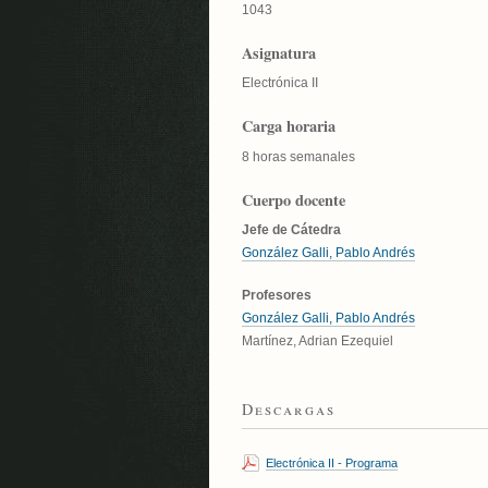
1043
Asignatura
Electrónica II
Carga horaria
8 horas semanales
Cuerpo docente
Jefe de Cátedra
González Galli, Pablo Andrés
Profesores
González Galli, Pablo Andrés
Martínez, Adrian Ezequiel
Descargas
Electrónica II - Programa