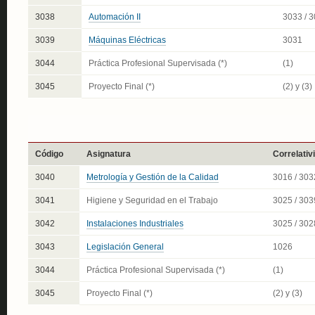
3038
Automación II
3033 / 
3039
Máquinas Eléctricas
3031
3044
Práctica Profesional Supervisada (*)
(1)
3045
Proyecto Final (*)
(2) y (3)
Código
Asignatura
Correlativ
3040
Metrología y Gestión de la Calidad
3016 / 303
3041
Higiene y Seguridad en el Trabajo
3025 / 303
3042
Instalaciones Industriales
3025 / 302
3043
Legislación General
1026
3044
Práctica Profesional Supervisada (*)
(1)
3045
Proyecto Final (*)
(2) y (3)