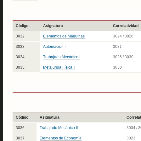
Código
Asignatura
Correlatividad
3032
Elementos de Máquinas
3024 / 3026
3033
Automación I
3031
3034
Trabajado Mecánico I
3026 / 3030
3035
Metalurgia Física II
3030
Código
Asignatura
Correlat
3036
Trabajado Mecánico II
3034 / 
3037
Elementos de Economía
3023