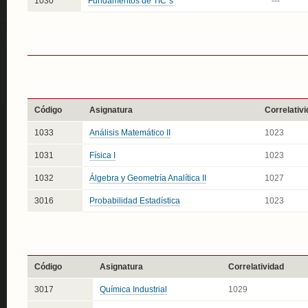
1030
Fundamentos de TIC´s
---
Código
Asignatura
Correlativ
1033
Análisis Matemático II
1023
1031
Física I
1023
1032
Álgebra y Geometría Analítica II
1027
3016
Probabilidad Estadística
1023
Código
Asignatura
Correlatividad
3017
Química Industrial
1029