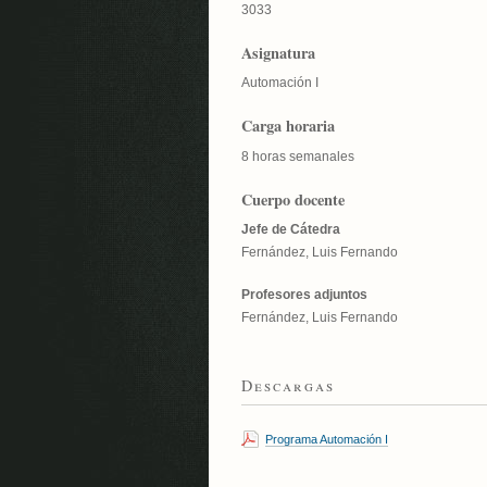
3033
Asignatura
Automación I
Carga horaria
8 horas semanales
Cuerpo docente
Jefe de Cátedra
Fernández, Luis Fernando
Profesores adjuntos
Fernández, Luis Fernando
Descargas
Programa Automación I