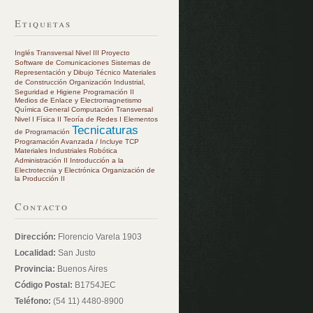
Etiquetas
Inglés Transversal Nivel III
Proyecto
Software de Comunicaciones
Sistemas de
Representación y Dibujo Técnico
Materiales
de Construcción
Organización Industrial,
Seguridad e Higiene
Programación II
Medios de Enlace y Electromagnetismo
Química General
Computación Transversal
Nivel I
Física II
Teoría de Redes I
Elementos
Tecnicaturas
de Programación
Programación Avanzada / Incluye TCP
Materiales Industriales
Robótica
Administración II
Introducción a la
Electrotecnia y Electrónica
Organización de
la Producción II
Contacto
Dirección:
Florencio Varela 1903
Localidad:
San Justo
Provincia:
Buenos Aires
Código Postal:
B1754JEC
Teléfono:
(54 11) 4480-8900