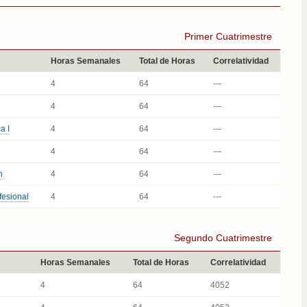
Primer Cuatrimestre
Horas Semanales
Total de Horas
Correlatividad
4
64
---
4
64
---
a I
4
64
---
4
64
---
n
4
64
---
fesional
4
64
---
Segundo Cuatrimestre
Horas Semanales
Total de Horas
Correlatividad
4
64
4052