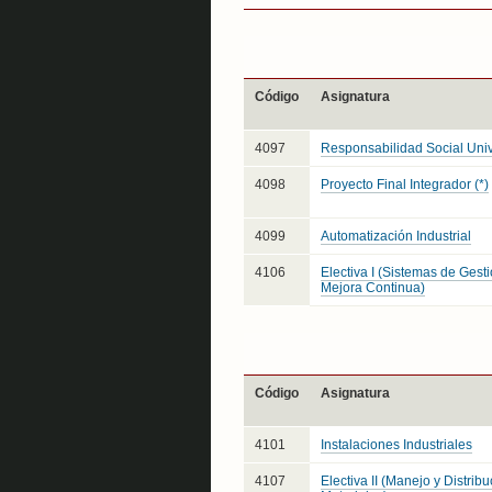
Código
Asignatura
4097
Responsabilidad Social Univ
4098
Proyecto Final Integrador (*)
4099
Automatización Industrial
4106
Electiva I (Sistemas de Gesti
Mejora Continua)
Código
Asignatura
4101
Instalaciones Industriales
4107
Electiva II (Manejo y Distrib