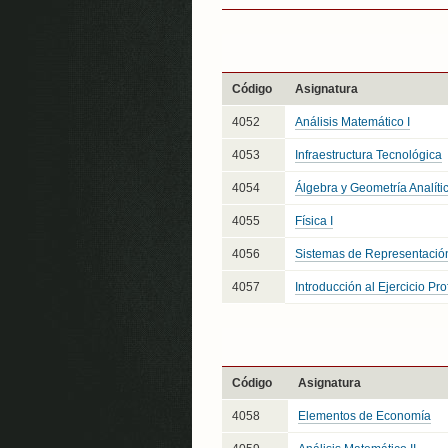
Código
Asignatura
4052
Análisis Matemático I
4053
Infraestructura Tecnológica
4054
Álgebra y Geometría Analític
4055
Física I
4056
Sistemas de Representació
4057
Introducción al Ejercicio Pro
Código
Asignatura
4058
Elementos de Economía