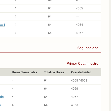
4
64
4052
4
64
4055
4
64
---
a II
4
64
4054
4
64
4057
Segundo año
Primer Cuatrimestre
Horas Semanales
Total de Horas
Correlatividad
4
64
4058 / 4063
4
64
4059
ión
4
64
4057
n
4
64
4053