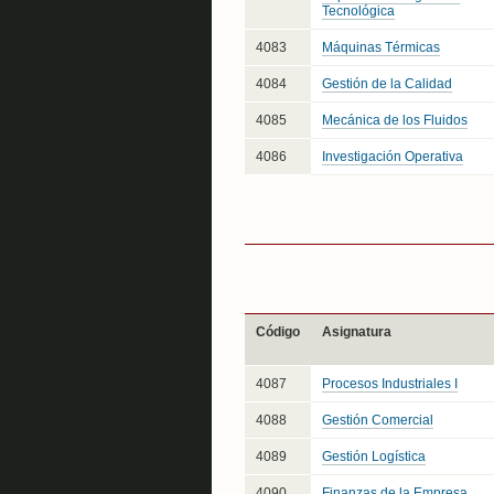
Tecnológica
4083
Máquinas Térmicas
4084
Gestión de la Calidad
4085
Mecánica de los Fluidos
4086
Investigación Operativa
Código
Asignatura
4087
Procesos Industriales I
4088
Gestión Comercial
4089
Gestión Logística
4090
Finanzas de la Empresa