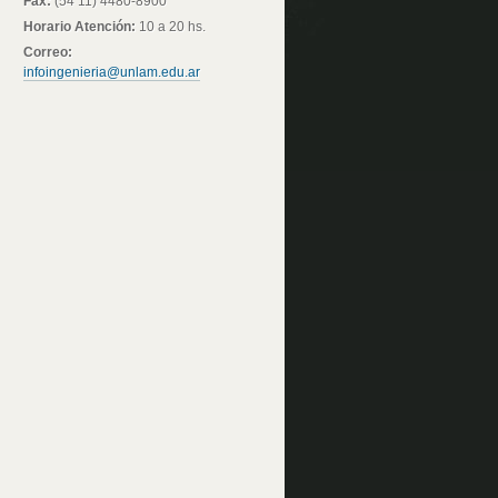
Fax:
(54 11) 4480-8900
Horario Atención:
10 a 20 hs.
Correo:
infoingenieria@unlam.edu.ar