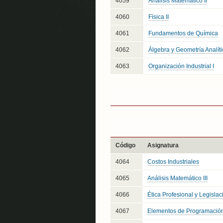
4059
Análisis Matemático II
4060
Física II
4061
Fundamentos de Química
4062
Álgebra y Geometría Analític
4063
Organización Industrial I
Código
Asignatura
4064
Costos Industriales
4065
Análisis Matemático III
4066
Ética Profesional y Legislac
4067
Elementos de Programació