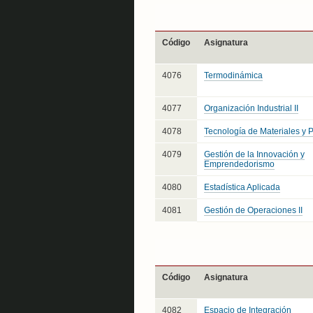
Código
Asignatura
4076
Termodinámica
4077
Organización Industrial II
4078
Tecnología de Materiales y P
4079
Gestión de la Innovación y
Emprendedorismo
4080
Estadística Aplicada
4081
Gestión de Operaciones II
Código
Asignatura
4082
Espacio de Integración