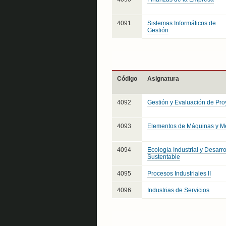
4091
Sistemas Informáticos de
Gestión
Código
Asignatura
4092
Gestión y Evaluación de Pro
4093
Elementos de Máquinas y 
4094
Ecología Industrial y Desarro
Sustentable
4095
Procesos Industriales II
4096
Industrias de Servicios