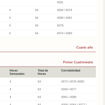
4081
4
64
4060 / 4076
4
64
4080 / 4081
4
64
4076
4
64
4074 / 4080
Cuarto año
Primer Cuatrimestre
Horas
Total de
Correlatividad
Semanales
Horas
4
64
4073 / 4076 /4082
4
64
4058 / 4077
4
64
4081 / 4086
4
64
4058 / 4064 / 4077 /