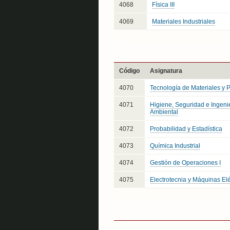
4068
Física III
4069
Materiales Industriales
Código
Asignatura
4070
Tecnología de Materiales y P
4071
Higiene, Seguridad e Ingeni
Ambiental
4072
Probabilidad y Estadística
4073
Química Industrial
4074
Gestión de Operaciones I
4075
Electrotecnia y Máquinas Elé