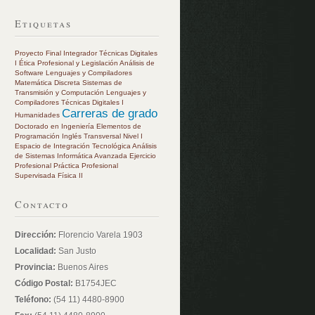
Etiquetas
Proyecto Final Integrador
Técnicas Digitales
I
Ética Profesional y Legislación
Análisis de
Software
Lenguajes y Compiladores
Matemática Discreta
Sistemas de
Transmisión y Computación
Lenguajes y
Compiladores
Técnicas Digitales I
Carreras de grado
Humanidades
Doctorado en Ingeniería
Elementos de
Programación
Inglés Transversal Nivel I
Espacio de Integración Tecnológica
Análisis
de Sistemas
Informática Avanzada
Ejercicio
Profesional
Práctica Profesional
Supervisada
Física II
Contacto
Dirección:
Florencio Varela 1903
Localidad:
San Justo
Provincia:
Buenos Aires
Código Postal:
B1754JEC
Teléfono:
(54 11) 4480-8900