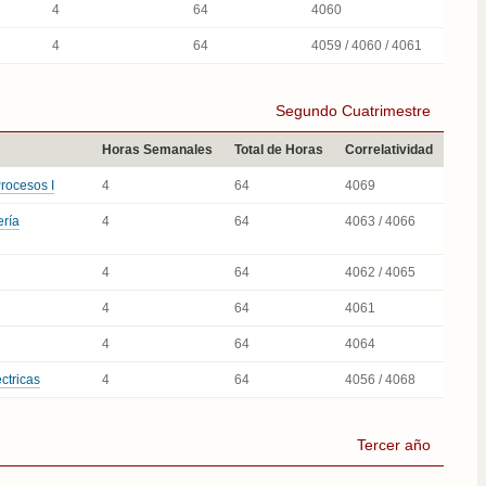
4
64
4060
4
64
4059 / 4060 / 4061
Segundo Cuatrimestre
Horas Semanales
Total de Horas
Correlatividad
rocesos I
4
64
4069
ería
4
64
4063 / 4066
4
64
4062 / 4065
4
64
4061
4
64
4064
ctricas
4
64
4056 / 4068
Tercer año