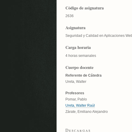
Código de asignatura
2636
Asignatura
Seguridad y Calidad en Aplicaciones We
Carga horaria
4 horas semanales
Cuerpo docente
Referente de Cátedra
Ureta, Walter
Profesores
Pomar, Pablo
Ureta, Walter Raúl
Zárate, Emiliano Alejandro
Descargas