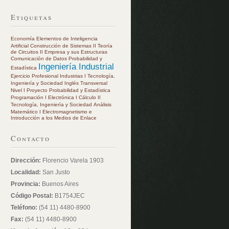
Etiquetas
Economía
Elementos de Inteligencia
Artificial
Construcción de Sistemas II
Teoría
de Circuitos II
Empresa y sus Estructuras
Comunicación de Datos
Probabilidad y
Ingeniería Industrial
Estadística
Ejercicio Profesional
Industrias I
Tecnología,
Ingeniería y Sociedad
Inglés Transversal
Nivel I
Proyecto
Probabilidad y Estadística
Programación I
Electrónica I
Cálculo II
Tecnología, Ingeniería y Sociedad
Análisis
Matemático I
Electromagnetismo e
Introducción a los Medios de Enlace
Contacto
Dirección:
Florencio Varela 1903
Localidad:
San Justo
Provincia:
Buenos Aires
Código Postal:
B1754JEC
Teléfono:
(54 11) 4480-8900
Fax:
(54 11) 4480-8900